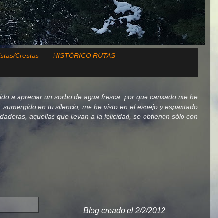
istas/Crestas
HISTÓRICO RUTAS
ido a apreciar un sorbo de agua fresca, por que cansado me he
lo, sumergido en tu silencio, me he visto en el espejo y espantado
deras, aquellas que llevan a la felicidad, se obtienen sólo con
Blog creado el 2/2/2012