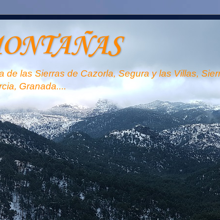
MONTAÑAS
 de las Sierras de Cazorla, Segura y las Villas, Sie
rcia, Granada....