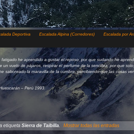
alada Deportiva
Escalada Alpina (Corredores)
Escalada por Ar
 fatigado he aprendido a gustar el reposo, por que sudando he aprend
de un vuelo de pájaros, respirar el perfume de la sencillez, por que so
e saboreado la maravilla de la cumbre, percibiendo que las cosas verda
el Huascarán – Perú 1993.
a etiqueta
Sierra de Taibilla
.
Mostrar todas las entradas