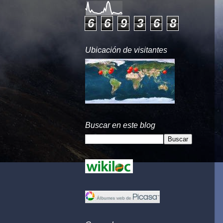
6
6
9
3
6
8
Ubicación de visitantes
Buscar en este blog