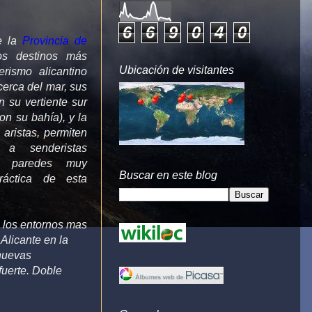
6
6
9
0
4
0
de la
Provincia de
s destinos más
Ubicación de visitantes
rismo alicantino
erca del mar, sus
n su vertiente sur
con su bahía), y la
aristas, permiten
 a senderistas
ne paredes muy
Buscar en este blog
ráctica de esta
e los entornos mas
 Alicante en la
nuevas
fuerte. Doble