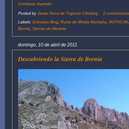
Continuar leyendo
Posted by
Javier Roca de Togores Climbing
2 comentario
Labels:
Entradas Blog
,
Rutas de Media Montaña
,
RUTAS MU
Bernia
,
Sierras de Alicante
domingo, 10 de abril de 2011
Descubriendo la Sierra de Bernia