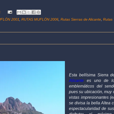
s:
FLÓN 2001
,
RUTAS MUFLÓN 2006
,
Rutas Sierras de Alicante
,
Rutas 
Esta bellísima Sierra 
Alicante
es uno de lo
emblemáticos del sende
pues su ubicación, muy c
vistas impresionantes (e
se divisa la bella Altea 
espectacularidad de sus 