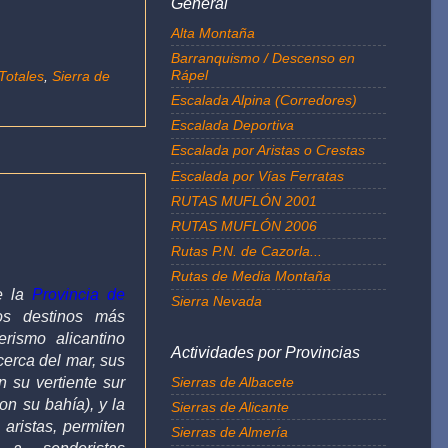
General
Alta Montaña
Barranquismo / Descenso en
Rápel
Totales
,
Sierra de
Escalada Alpina (Corredores)
Escalada Deportiva
Escalada por Aristas o Crestas
Escalada por Vías Ferratas
RUTAS MUFLÓN 2001
RUTAS MUFLÓN 2006
Rutas P.N. de Cazorla...
Rutas de Media Montaña
de la
Provincia de
Sierra Nevada
s destinos más
rismo alicantino
Actividades por Provincias
erca del mar, sus
Sierras de Albacete
n su vertiente sur
con su bahía), y la
Sierras de Alicante
aristas, permiten
Sierras de Almería