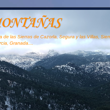
MONTAÑAS
 de las Sierras de Cazorla, Segura y las Villas, Sie
rcia, Granada....