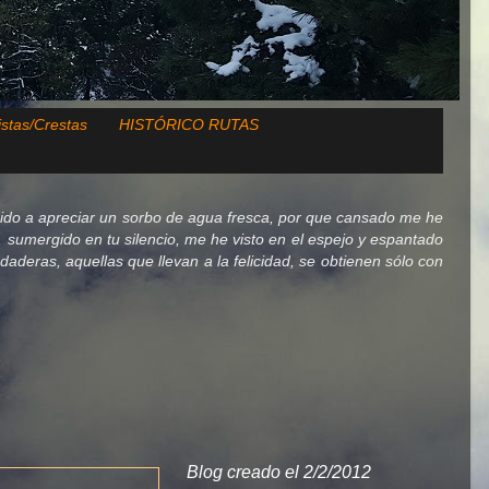
istas/Crestas
HISTÓRICO RUTAS
ido a apreciar un sorbo de agua fresca, por que cansado me he
lo, sumergido en tu silencio, me he visto en el espejo y espantado
deras, aquellas que llevan a la felicidad, se obtienen sólo con
Blog creado el 2/2/2012