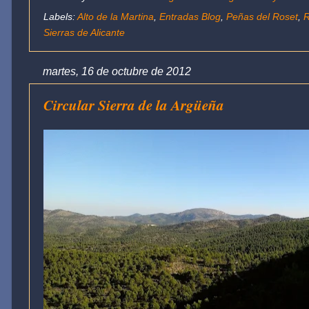
Labels:
Alto de la Martina
,
Entradas Blog
,
Peñas del Roset
,
R
Sierras de Alicante
martes, 16 de octubre de 2012
Circular Sierra de la Argüeña