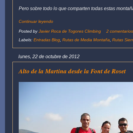
Pero sobre todo lo que comparten todas estas montañ
Continuar leyendo
Posted by
Javier Roca de Togores Climbing
2 comentario
Labels:
Entradas Blog
,
Rutas de Media Montaña
,
Rutas Sierr
lunes, 22 de octubre de 2012
Alto de la Martina desde la Font de Roset