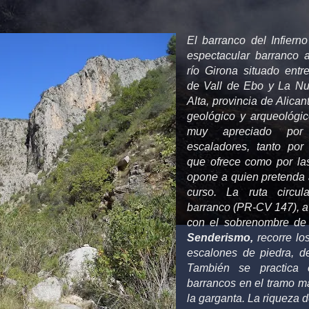
El barranco del Infiern
espectacular barranco 
río Girona situado entr
de Vall de Ebo y La Nu
Alta, provincia de Alican
geológico y arqueológi
muy apreciado por 
escaladores, tanto por
que ofrece como por las
opone a quien pretenda 
curso. La
ruta circul
barranco (PR-CV 147), a
con el sobrenombre d
Senderismo,
recorre lo
escalones de piedra, d
También se practica
barrancos en el tramo 
la garganta. La riqueza d