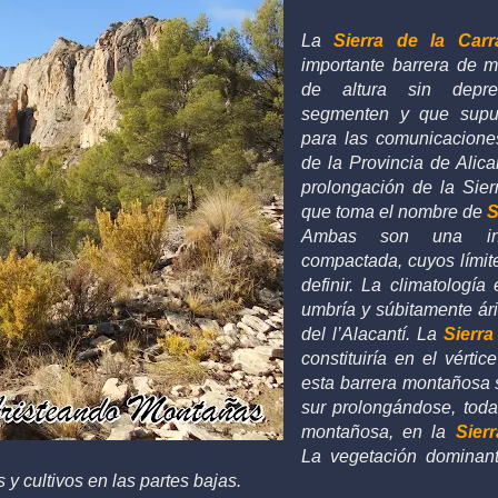
La
Sierra de la Carr
importante barrera de 
de altura sin depr
segmenten y que supu
para las comunicaciones 
de la Provincia de Alica
prolongación de la Sierr
que toma el nombre de
S
Ambas son una inm
compactada, cuyos límite
definir. La climatologí
umbría y súbitamente ár
del l’Alacantí. La
Sierra
constituiría en el vértic
esta barrera montañosa
sur prolongándose, toda
montañosa, en la
Sier
La vegetación dominant
s y cultivos en las partes bajas.