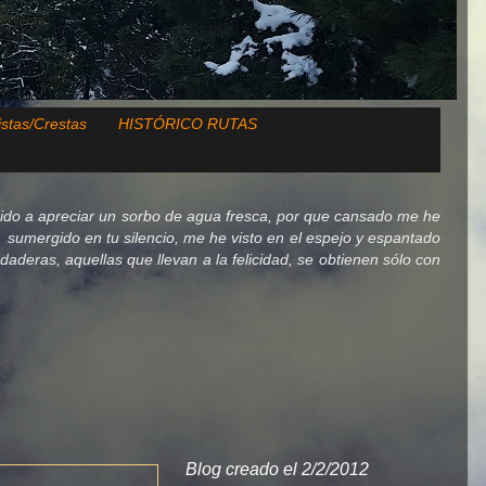
istas/Crestas
HISTÓRICO RUTAS
ido a apreciar un sorbo de agua fresca, por que cansado me he
lo, sumergido en tu silencio, me he visto en el espejo y espantado
deras, aquellas que llevan a la felicidad, se obtienen sólo con
Blog creado el 2/2/2012