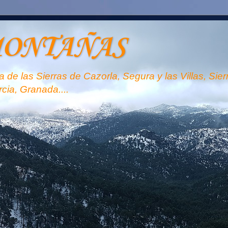
MONTAÑAS
 de las Sierras de Cazorla, Segura y las Villas, Sie
rcia, Granada....