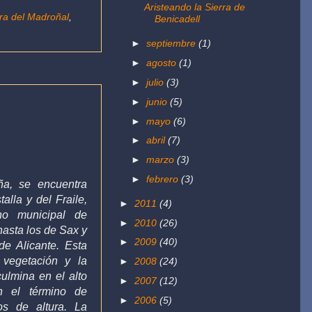
Aristeando la Sierra de
rra del Madroñal
,
Benicadell
►
septiembre
(1)
►
agosto
(1)
►
julio
(3)
►
junio
(5)
►
mayo
(6)
►
abril
(7)
►
marzo
(3)
►
febrero
(3)
ña, se encuentra
alla y del Fraile,
►
2011
(4)
no municipal de
►
2010
(26)
asta los de Sax y
►
2009
(40)
de Alicante. Esta
 vegetación y la
►
2008
(24)
ulmina en el alto
►
2007
(12)
n el término de
►
2006
(5)
os de altura. La