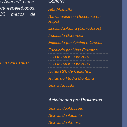
General
s Avencs", cuatro
ara espeleólogos,
Alta Montaña
130 metros de
Barranquismo / Descenso en
.
Rápel
Escalada Alpina (Corredores)
Escalada Deportiva
Escalada por Aristas o Crestas
Escalada por Vías Ferratas
RUTAS MUFLÓN 2001
e
,
Vall de Laguar
RUTAS MUFLÓN 2006
Rutas P.N. de Cazorla...
Rutas de Media Montaña
Sierra Nevada
Actividades por Provincias
Sierras de Albacete
Sierras de Alicante
Sierras de Almería