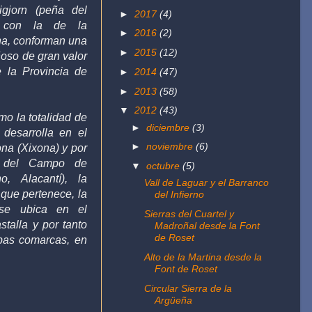
gjorn (peña del
►
2017
(4)
o con la de la
►
2016
(2)
ha, conforman una
►
2015
(12)
oso de gran valor
e la Provincia de
►
2014
(47)
►
2013
(58)
▼
2012
(43)
mo la totalidad de
►
diciembre
(3)
 desarrolla en el
►
noviembre
(6)
ona (Xixona) y por
a del
Campo de
▼
octubre
(5)
ano,
Alacantí
), la
Vall de Laguar y el Barranco
a que pertenece, la
del Infierno
 se ubica en el
Sierras del Cuartel y
talla y por tanto
Madroñal desde la Font
de Roset
mbas
comarcas, en
Alto de la Martina desde la
Font de Roset
Circular Sierra de la
Argüeña