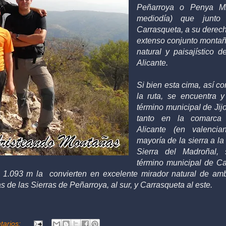
Peñarroya o Penya Mi
mediodía) que junt
Carrasqueta, a su derec
extenso conjunto montañ
natural y paisajístico d
Alicante.
Si bien esta cima, así co
la ruta, se encuentra y
término municipal de Jij
tanto en la comarc
Alicante (en valenci
mayoría de la
sierra a l
Sierra del Madroñal,
término municipal de Cas
 1.093 m la convierten en excelente mirador natural de a
s de las Sierras de Peñarroya, al sur, y Carrasqueta al este.
tarios: