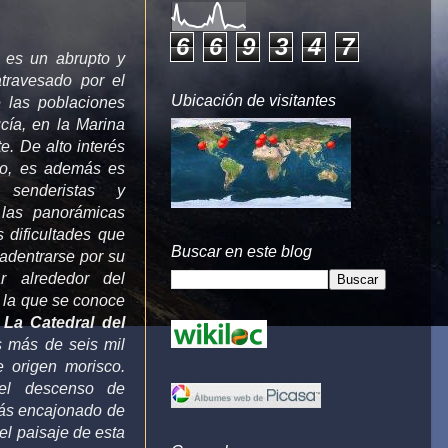
6
6
9
3
4
7
o es un abrupto y
atravesado por el
Ubicación de visitantes
e las poblaciones
cía, en la Marina
te. De alto interés
co, es además es
senderistas y
 las panorámicas
 dificultades que
Buscar en este blog
adentrarse por su
ar alrededor del
 la que se conoce
e
La Catedral del
s más de seis mil
e origen morisco.
 el descenso de
más encajonado de
el paisaje de esta