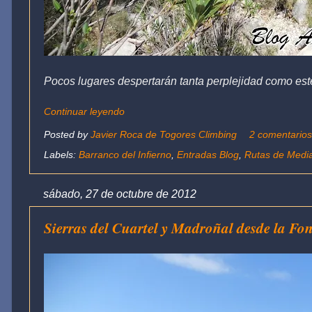
Pocos lugares despertarán tanta perplejidad como este
Continuar leyendo
Posted by
Javier Roca de Togores Climbing
2 comentario
Labels:
Barranco del Infierno
,
Entradas Blog
,
Rutas de Medi
sábado, 27 de octubre de 2012
Sierras del Cuartel y Madroñal desde la Fon