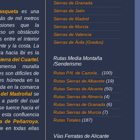
Sierras de Granada
Sierras de Jaén
asqueta
es una
más de mil metros
Sierras de Madrid
esiones que la
Sierras de Murcia
so un obstáculo
Sierras de Valencia
entre el interior
Sierras de Ávila (Gredos)
nte y la costa. La
a hacia Ibi es la
Rutas Media Montaña
ierra del Cuartel
.
/Senderismo
ensa muralla
Rutas P.N. de Cazorla...
(100)
s son difíciles de
a es húmeda en la
Rutas Sierras de Albacete
(19)
ida en la comarca
Rutas Sierras de Alicante
(50)
 del Madroñal
se
Rutas Sierras de Almería
(4)
e a partir del cual
Rutas Sierras de Granada
(6)
se tuerce hacia el
Rutas Sierras de Murcia
(7)
 esta confluencia
Rutas Totales
(187)
ra de Peñarroya
.
e en todas ellas
Vías Ferratas de Alicante