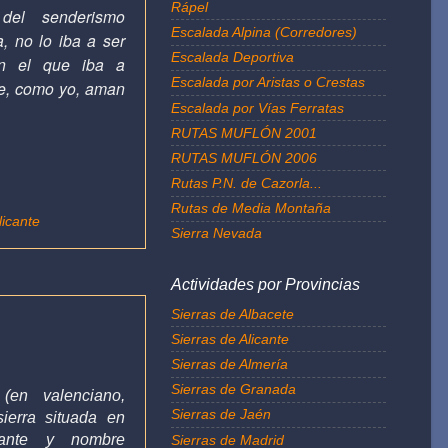
Rápel
 del senderismo
Escalada Alpina (Corredores)
a, no lo iba a ser
Escalada Deportiva
n el que iba a
Escalada por Aristas o Crestas
ue, como yo, aman
Escalada por Vías Ferratas
RUTAS MUFLÓN 2001
RUTAS MUFLÓN 2006
Rutas P.N. de Cazorla...
Rutas de Media Montaña
licante
Sierra Nevada
Actividades por Provincias
Sierras de Albacete
Sierras de Alicante
Sierras de Almería
Sierras de Granada
o (en
valenciano
,
Sierras de Jaén
sierra
situada en
ante
y nombre
Sierras de Madrid