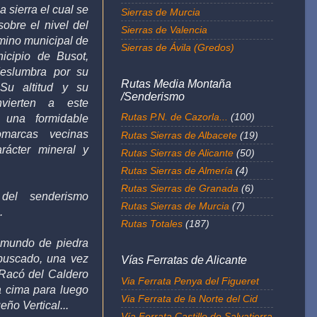
a sierra
el cual se
Sierras de Murcia
obre el
nivel del
Sierras de Valencia
rmino municipal de
Sierras de Ávila (Gredos)
nicipio de
Busot,
deslumbra por su
Rutas Media Montaña
Su altitud y su
/Senderismo
vierten a este
Rutas P.N. de Cazorla...
(100)
 una formidable
omarcas vecinas
Rutas Sierras de Albacete
(19)
arácter mineral y
Rutas Sierras de Alicante
(50)
Rutas Sierras de Almería
(4)
Rutas Sierras de Granada
(6)
 del senderismo
Rutas Sierras de Murcia
(7)
a.
Rutas Totales
(187)
 mundo de piedra
 buscado, una vez
Vías Ferratas de Alicante
 Racó del Caldero
Via Ferrata Penya del Figueret
a cima para luego
Via Ferrata de la Norte del Cid
eño Vertical...
Vía Ferrata Castillo de Salvatierra