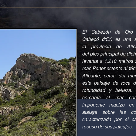
El Cabezón de Or
Cabeçó d'Or) es una
la
provincia de Alic
del
pico
principal de dich
levanta a 1.210
metros
s
mar
. P
erteneciente al té
Alicante, cerca del mu
este paisaje de roca 
rotundidad y belleza.
cercanía al mar con
imponente macizo en
atalaya sobre las c
caracterizada por el c
rocoso de sus paisajes.