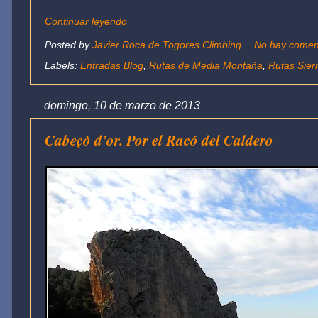
Continuar leyendo
Posted by
Javier Roca de Togores Climbing
No hay comen
Labels:
Entradas Blog
,
Rutas de Media Montaña
,
Rutas Sierr
domingo, 10 de marzo de 2013
Cabeçò d’or. Por el Racó del Caldero