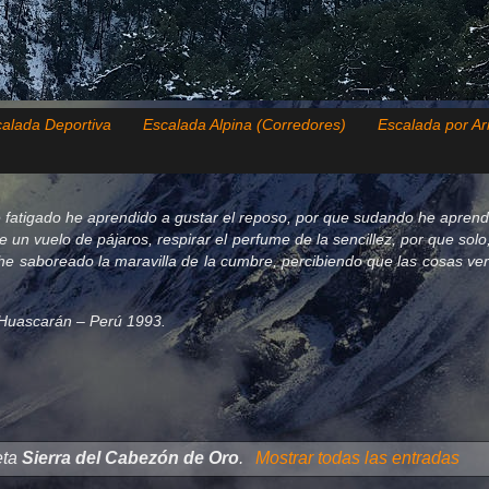
alada Deportiva
Escalada Alpina (Corredores)
Escalada por Ar
 fatigado he aprendido a gustar el reposo, por que sudando he aprend
de un vuelo de pájaros, respirar el perfume de la sencillez, por que so
e saboreado la maravilla de la cumbre, percibiendo que las cosas verda
el Huascarán – Perú 1993.
eta
Sierra del Cabezón de Oro
.
Mostrar todas las entradas