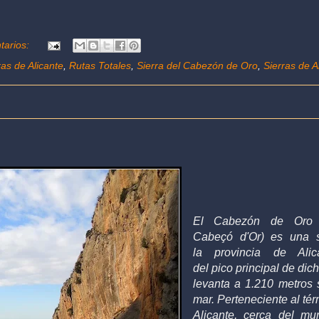
tarios:
as de Alicante
,
Rutas Totales
,
Sierra del Cabezón de Oro
,
Sierras de A
El Cabezón de Or
Cabeçó d'Or) es una
la
provincia de Alic
del
pico
principal de dich
levanta a 1.210
metros
s
mar
. P
erteneciente al té
Alicante, cerca del mu