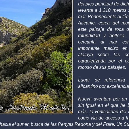
del
pico
principal de dich
levanta a 1.210
metros
s
mar
. P
erteneciente al té
Alicante, cerca del mu
este paisaje de roca 
rotundidad y belleza.
cercanía al mar con
imponente macizo en
atalaya sobre las c
caracterizada por el c
rocoso de sus paisajes.
Lugar de referencia
alicantino por excelenci
Nueva aventura por un
sin igual en el que he
más, la verticalidad del
como vía de acceso a l
e hacia el sur en busca de las Penyas Redona y del Frare. Un Su