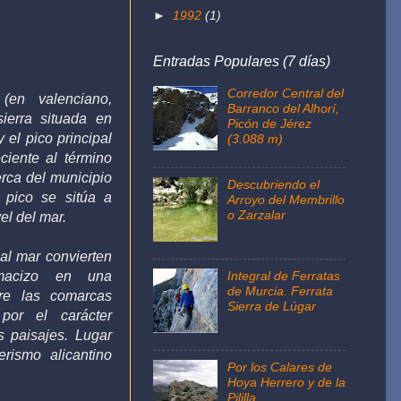
►
1992
(1)
Entradas Populares (7 días)
Corredor Central del
o (en
valenciano
,
Barranco del Alhorí,
sierra
situada en
Picón de Jérez
y el
pico
principal
(3.088 m)
ciente al término
erca del municipio
Descubriendo el
 pico se sitúa a
Arroyo del Membrillo
o Zarzalar
vel del mar
.
 al mar convierten
macizo en una
Integral de Ferratas
de Murcia. Ferrata
bre las comarcas
Sierra de Lúgar
 por el carácter
s paisajes. Lugar
erismo alicantino
Por los Calares de
Hoya Herrero y de la
Pililla