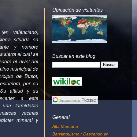
Ubicación de visitantes
o (en
valenciano
,
sierra
situada en
ante
y nombre
a sierra
el cual se
Buscar en este blog
obre el
nivel del
rmino municipal de
nicipio de
Busot,
deslumbra por su
Su altitud y su
vierten a este
 una formidable
omarcas vecinas
General
arácter mineral y
Alta Montaña
Barranquismo / Descenso en