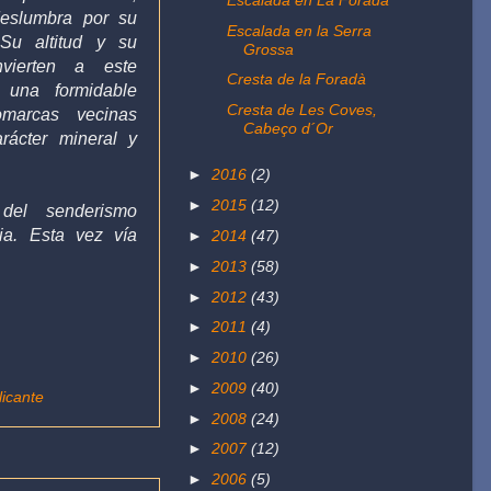
deslumbra por su
Escalada en la Serra
Su altitud y su
Grossa
vierten a este
Cresta de la Foradà
 una formidable
Cresta de Les Coves,
omarcas vecinas
Cabeço d´Or
arácter mineral y
►
2016
(2)
►
2015
(12)
 del senderismo
cia.
Esta vez vía
►
2014
(47)
►
2013
(58)
►
2012
(43)
►
2011
(4)
►
2010
(26)
►
2009
(40)
licante
►
2008
(24)
►
2007
(12)
►
2006
(5)