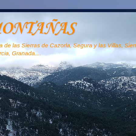
MONTAÑAS
 de las Sierras de Cazorla, Segura y las Villas, Sie
rcia, Granada....