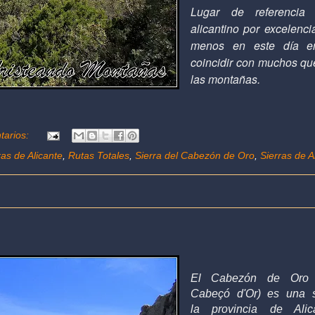
Lugar de referencia
alicantino por excelenci
menos en este día e
coincidir con muchos q
las montañas.
tarios:
as de Alicante
,
Rutas Totales
,
Sierra del Cabezón de Oro
,
Sierras de A
El Cabezón de Or
Cabeçó d'Or) es una
la
provincia de Alic