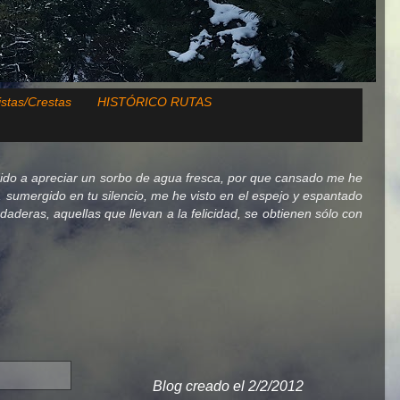
istas/Crestas
HISTÓRICO RUTAS
ido a apreciar un sorbo de agua fresca, por que cansado me he
lo, sumergido en tu silencio, me he visto en el espejo y espantado
deras, aquellas que llevan a la felicidad, se obtienen sólo con
Blog creado el 2/2/2012