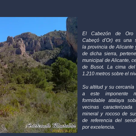
El Cabezón de Or
Cabeçó d'Or) es una
la
provincia de Alicante
de dicha sierra, pertene
municipal de Alicante, c
de
Busot
. La cima del
1.210
metros
sobre el
ni
Su altitud y su cercanía
a este imponente 
formidable atalaya so
vecinas caracterizada
mineral y rocoso de su
de referencia del send
por excelencia.