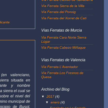
Vía Ferrata Sierra de la Villa
Vía Ferrata del Ponoig
Vía Ferrata del Xorret de Catí
licante
Vias Ferratas de Murcia
Via Ferrata Cara Norte Sierra
Lúgar
Vía Ferrata Cabezo Miñaque
Vias Ferratas de Valencia
Vía Ferrata L'Aventador
Vía Ferrata Los Fresnos de
o (en
valenciano
,
Quesa
sierra
situada en
ante
y nombre
Archivo del Blog
a sierra
el cual se
obre el
nivel del
▼
2017
(4)
rmino municipal de
▼
enero
(4)
nicipio de
Busot,
Escalada en La Foradà