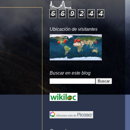
6
6
9
2
4
4
Ubicación de visitantes
Buscar en este blog