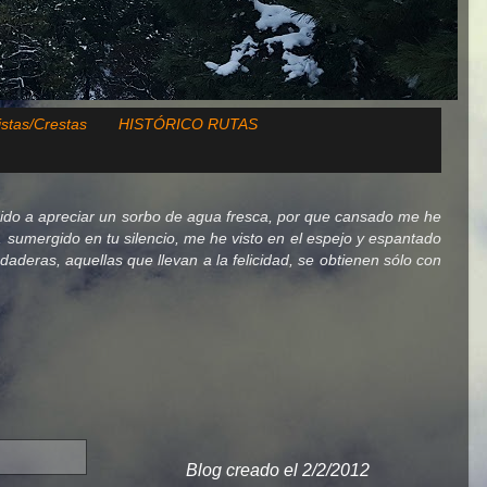
istas/Crestas
HISTÓRICO RUTAS
ido a apreciar un sorbo de agua fresca, por que cansado me he
lo, sumergido en tu silencio, me he visto en el espejo y espantado
deras, aquellas que llevan a la felicidad, se obtienen sólo con
Blog creado el 2/2/2012