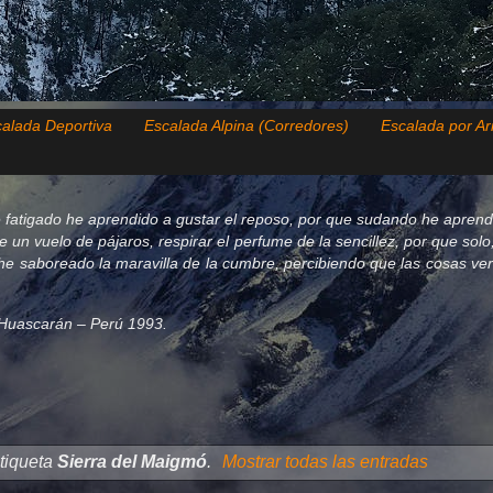
alada Deportiva
Escalada Alpina (Corredores)
Escalada por Ar
 fatigado he aprendido a gustar el reposo, por que sudando he aprend
de un vuelo de pájaros, respirar el perfume de la sencillez, por que so
e saboreado la maravilla de la cumbre, percibiendo que las cosas verda
el Huascarán – Perú 1993.
tiqueta
Sierra del Maigmó
.
Mostrar todas las entradas