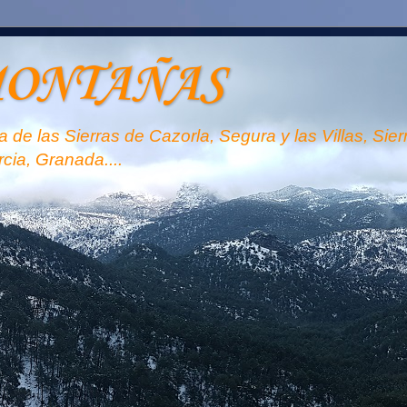
MONTAÑAS
 de las Sierras de Cazorla, Segura y las Villas, Sie
rcia, Granada....