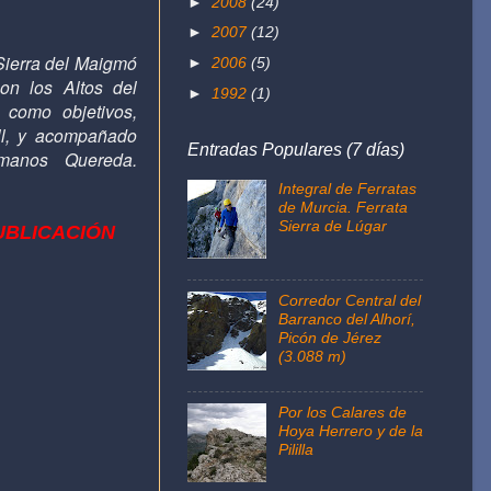
►
2008
(24)
►
2007
(12)
Sierra del Maigmó
►
2006
(5)
con los Altos del
►
1992
(1)
 como objetivos,
ell, y acompañado
Entradas Populares (7 días)
manos Quereda.
Integral de Ferratas
de Murcia. Ferrata
Sierra de Lúgar
UBLICACIÓN
Corredor Central del
Barranco del Alhorí,
Picón de Jérez
(3.088 m)
Por los Calares de
Hoya Herrero y de la
Pililla