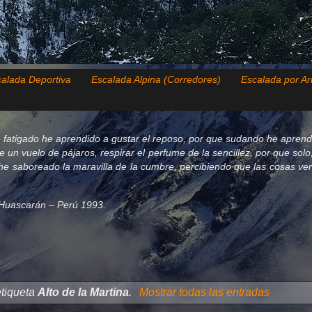
alada Deportiva
Escalada Alpina (Corredores)
Escalada por Ar
 fatigado he aprendido a gustar el reposo, por que sudando he aprend
de un vuelo de pájaros, respirar el perfume de la sencillez, por que so
e saboreado la maravilla de la cumbre, percibiendo que las cosas verda
el Huascarán – Perú 1993.
etiqueta
Alto de la Martina
.
Mostrar todas las entradas