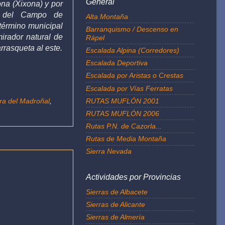
General
ona (Xixona) y por
a del
Campo de
Alta Montaña
 término municipal
Barranquismo / Descenso en
irador natural de
Rápel
rrasqueta al este.
Escalada Alpina (Corredores)
Escalada Deportiva
Escalada por Aristas o Crestas
Escalada por Vías Ferratas
RUTAS MUFLÓN 2001
rra del Madroñal
,
RUTAS MUFLÓN 2006
Rutas P.N. de Cazorla...
Rutas de Media Montaña
Sierra Nevada
Actividades por Provincias
Sierras de Albacete
Sierras de Alicante
Sierras de Almería