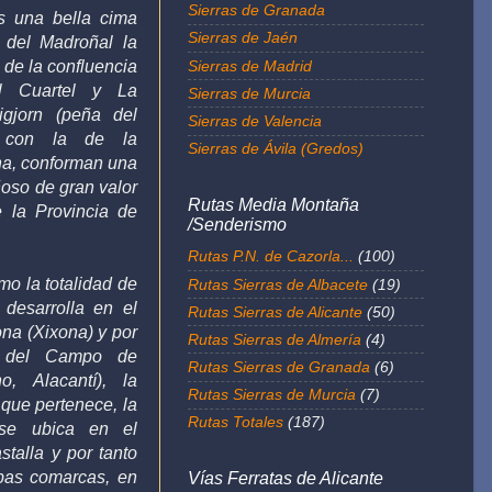
Sierras de Granada
es una bella cima
Sierras de Jaén
 del Madroñal la
Sierras de Madrid
o de la confluencia
l Cuartel y La
Sierras de Murcia
gjorn (peña del
Sierras de Valencia
o con la de la
Sierras de Ávila (Gredos)
ha, conforman una
oso de gran valor
Rutas Media Montaña
e la Provincia de
/Senderismo
Rutas P.N. de Cazorla...
(100)
mo la totalidad de
Rutas Sierras de Albacete
(19)
 desarrolla en el
Rutas Sierras de Alicante
(50)
ona (Xixona) y por
Rutas Sierras de Almería
(4)
a del
Campo de
Rutas Sierras de Granada
(6)
ano,
Alacantí
), la
Rutas Sierras de Murcia
(7)
a que pertenece, la
Rutas Totales
(187)
 se ubica en el
talla y por tanto
mbas
comarcas, en
Vías Ferratas de Alicante