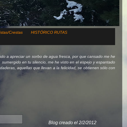
istas/Crestas
HISTÓRICO RUTAS
ido a apreciar un sorbo de agua fresca, por que cansado me he
lo, sumergido en tu silencio, me he visto en el espejo y espantado
deras, aquellas que llevan a la felicidad, se obtienen sólo con
Blog creado el 2/2/2012