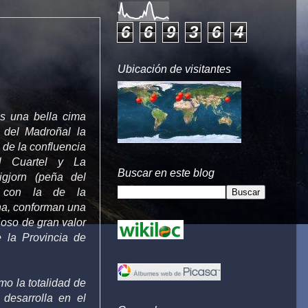
6
6
9
3
6
4
Ubicación de visitantes
s una bella cima
 del Madroñal la
o de la confluencia
l Cuartel y La
Buscar en este blog
gjorn (peña del
o con la de la
ha, conforman una
oso de gran valor
e la Provincia de
mo la totalidad de
 desarrolla en el