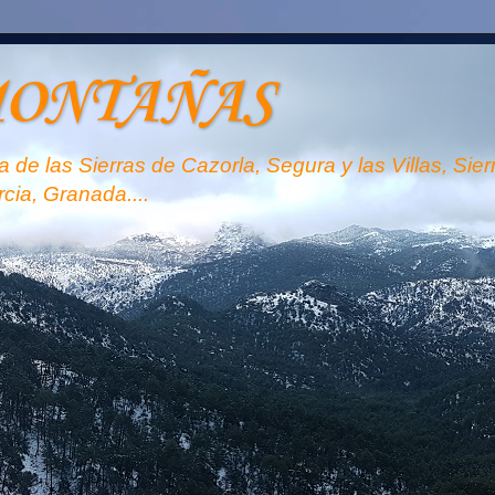
MONTAÑAS
 de las Sierras de Cazorla, Segura y las Villas, Sie
rcia, Granada....