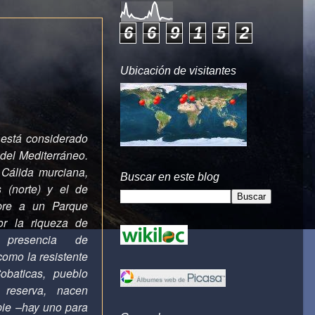
6
6
9
1
5
2
Ubicación de visitantes
 está considerado
del Mediterráneo.
 Cálida murciana,
Buscar en este blog
 (norte) y el de
bre a un Parque
or la riqueza de
presencia de
omo la resistente
baticas, pueblo
 reserva, nacen
pie –hay uno para