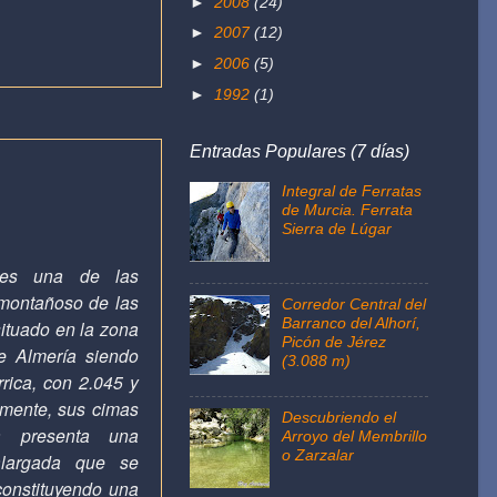
►
2008
(24)
►
2007
(12)
►
2006
(5)
►
1992
(1)
Entradas Populares (7 días)
Integral de Ferratas
de Murcia. Ferrata
Sierra de Lúgar
 es una de las
 montañoso de las
Corredor Central del
Barranco del Alhorí,
situado en la zona
Picón de Jérez
de Almería siendo
(3.088 m)
rrica, con 2.045 y
amente, sus cimas
Descubriendo el
a presenta una
Arroyo del Membrillo
o Zarzalar
alargada que se
constituyendo una