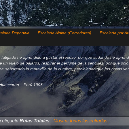
alada Deportiva
Escalada Alpina (Corredores)
Escalada por Ar
 fatigado he aprendido a gustar el reposo, por que sudando he aprend
de un vuelo de pájaros, respirar el perfume de la sencillez, por que so
e saboreado la maravilla de la cumbre, percibiendo que las cosas verda
el Huascarán – Perú 1993.
a etiqueta
Rutas Totales
.
Mostrar todas las entradas