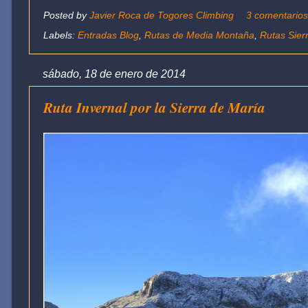
Posted by
Javier Roca de Togores Climbing
3 comentario
Labels:
Entradas Blog
,
Rutas de Media Montaña
,
Rutas Sier
sábado, 18 de enero de 2014
Ruta Invernal por la Sierra de María