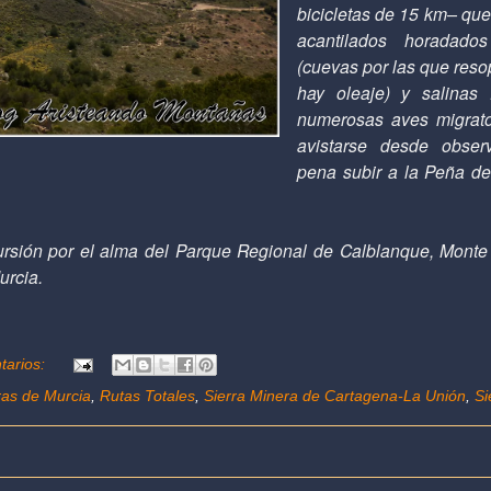
bicicletas de 15 km– que
acantilados horadado
(cuevas por las que reso
hay oleaje) y salinas 
numerosas aves migrat
avistarse desde observ
pena subir a la Peña del
ursión por el alma del Parque Regional de Calblanque, Monte
urcia.
tarios:
ras de Murcia
,
Rutas Totales
,
Sierra Minera de Cartagena-La Unión
,
Si