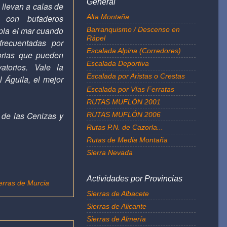
General
 llevan a calas de
Alta Montaña
s con bufaderos
pla el mar cuando
Barranquismo / Descenso en
Rápel
frecuentadas por
Escalada Alpina (Corredores)
orias que pueden
Escalada Deportiva
atorios. Vale la
Escalada por Aristas o Crestas
 Águila, el mejor
Escalada por Vías Ferratas
RUTAS MUFLÓN 2001
 de las Cenizas y
RUTAS MUFLÓN 2006
Rutas P.N. de Cazorla...
Rutas de Media Montaña
Sierra Nevada
Actividades por Provincias
erras de Murcia
Sierras de Albacete
Sierras de Alicante
Sierras de Almería