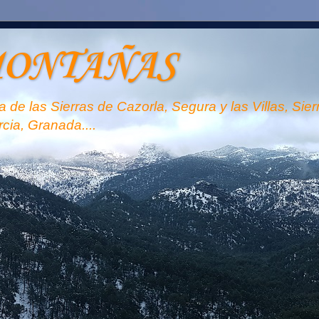
MONTAÑAS
 de las Sierras de Cazorla, Segura y las Villas, Sie
rcia, Granada....