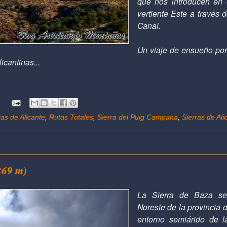
que nos introducen en 
vertiente Este a través 
Canal.
Un viaje de ensueño po
icantinas...
:
as de Alicante
,
Rutas Totales
,
Sierra del Puig Campana
,
Sierras de Ali
269 m)
La Sierra de Baza s
Noreste de la provincia 
entorno semiárido de 