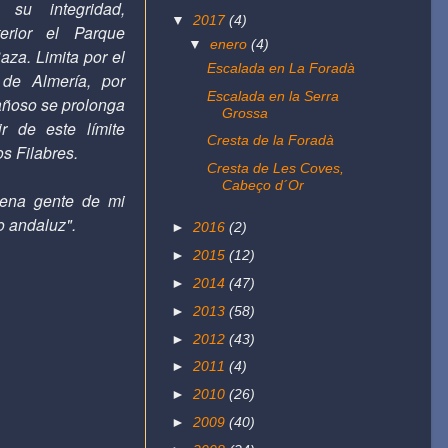
su integridad,
▼
2017
(4)
erior el Parque
▼
enero
(4)
aza. Limita por el
Escalada en La Foradà
 de Almería, por
Escalada en la Serra
añoso se prolonga
Grossa
r de este límite
Cresta de la Foradà
os Filabres
.
Cresta de Les Coves,
Cabeço d´Or
ena gente de mi
do andaluz".
►
2016
(2)
►
2015
(12)
►
2014
(47)
►
2013
(58)
►
2012
(43)
►
2011
(4)
►
2010
(26)
►
2009
(40)