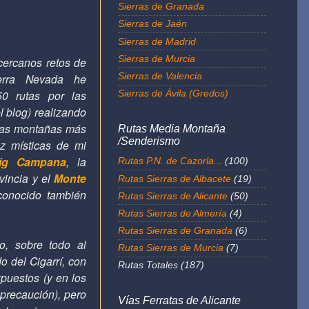
Sierras de Granada
Sierras de Jaén
Sierras de Madrid
Sierras de Murcia
cercanos retos de
Sierras de Valencia
erra Nevada he
50 rutas por las
Sierras de Ávila (Gredos)
l blog) realizando
 las montañas más
Rutas Media Montaña
/Senderismo
z místicas de mi
ig Campana
, la
Rutas P.N. de Cazorla...
(100)
vincia y el
Monte
Rutas Sierras de Albacete
(19)
conocido también
Rutas Sierras de Alicante
(50)
Rutas Sierras de Almería
(4)
Rutas Sierras de Granada
(6)
o, sobre todo al
Rutas Sierras de Murcia
(7)
o del Cigarrí, con
Rutas Totales
(187)
puestos (y en los
precaución), pero
Vías Ferratas de Alicante