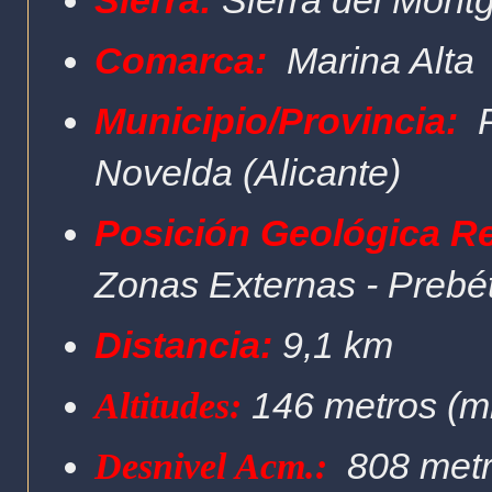
Sierra:
Sierra del Mont
Comarca:
Marina Alta
Municipio/Provincia:
Novelda
(Alicante)
Posición Geológica R
Zonas Externas - Prebé
Distancia:
9,1 km
146 metros (
mi
Altitudes:
808 metr
Desnivel Acm.: