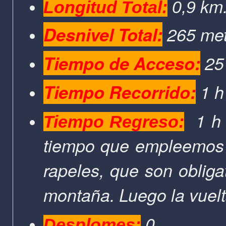
km
Longitud Total:
0,9
Desnivel Total:
265 met
Tiempo de Acceso:
25
Tiempo Recorrido:
1 h
1 h 3
Tiempo Regreso:
tiempo que empleemos e
rapeles, que son obliga
montaña. Luego la vuel
0.
Desplomes: