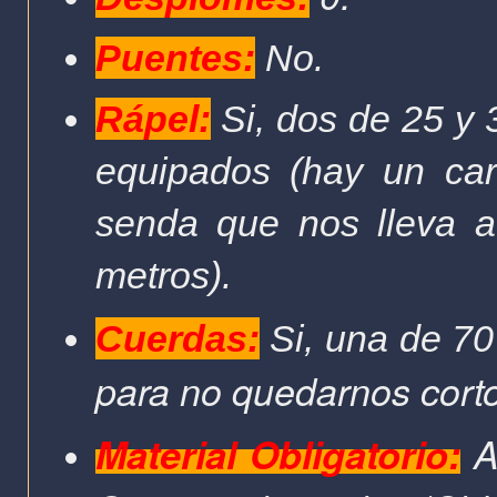
Puentes:
No.
Rápel:
Si, dos de 25 y
equipados (hay un car
senda que nos lleva a
metros).
Cuerdas:
Si, una de 70
para no quedarnos corto
Material Obligatorio:
A