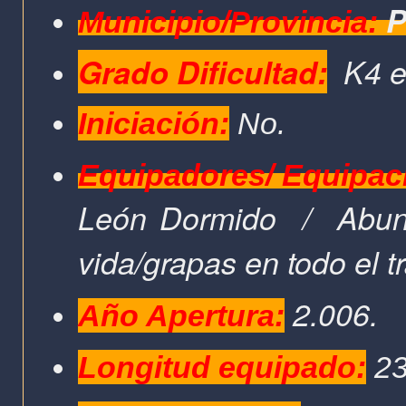
P
Municipio/Provincia:
Grado Dificultad:
K4 e
Iniciación:
No.
Equipadores/ Equipac
León Dormido
/
Abun
vida/grapas en todo el t
2.006.
Año Apertura:
Longitud equipado:
2