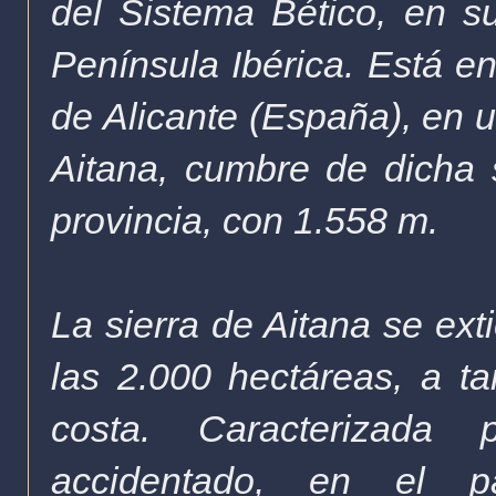
del
Sistema Bético
, en s
Península Ibérica
. Está e
de Alicante
(
España
), en 
Aitana, cumbre de dicha 
provincia, con 1.558
m
.
La sierra de Aitana se ext
las 2.000
hectáreas
, a t
costa. Caracterizada
accidentado, en el p