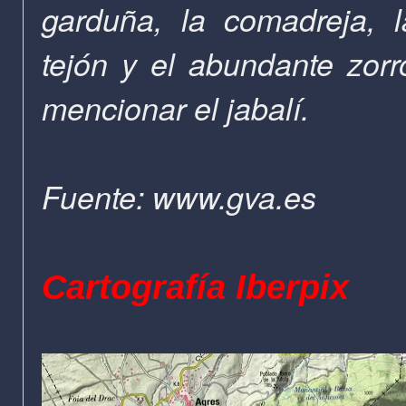
garduña, la comadreja, la
tejón y el abundante zor
mencionar el jabalí.
Fuente: www.gva.es
C
artografía Iberpix