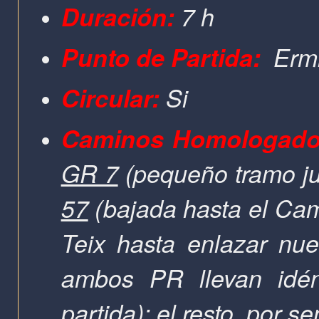
Duración:
7 h
Punto de Partida:
Erm
Circular:
Si
Caminos Homologado
GR 7
(
pequeño tramo
j
57
(
bajada hasta el Cam
Teix hasta enlazar nu
ambos PR llevan idént
partida); e
l resto, por s