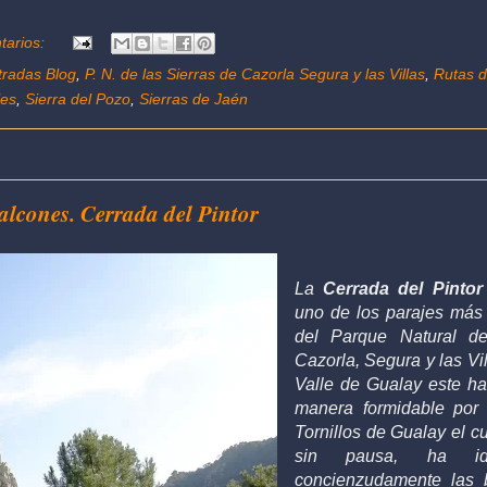
tarios:
tradas Blog
,
P. N. de las Sierras de Cazorla Segura y las Villas
,
Rutas 
les
,
Sierra del Pozo
,
Sierras de Jaén
alcones. Cerrada del Pintor
La
Cerrada del Pintor
uno de los parajes más 
del Parque Natural de
Cazorla, Segura y las Vil
Valle de Gualay este h
manera formidable por 
Tornillos de Gualay el c
sin pausa, ha ido
concienzudamente las 