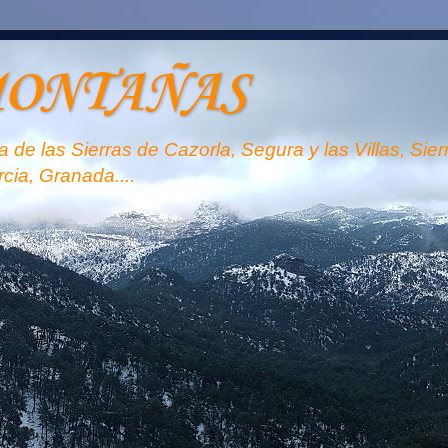
MONTAÑAS
 de las Sierras de Cazorla, Segura y las Villas, Sie
rcia, Granada....