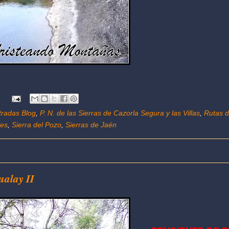
:
tradas Blog
,
P. N. de las Sierras de Cazorla Segura y las Villas
,
Rutas 
les
,
Sierra del Pozo
,
Sierras de Jaén
ualay II