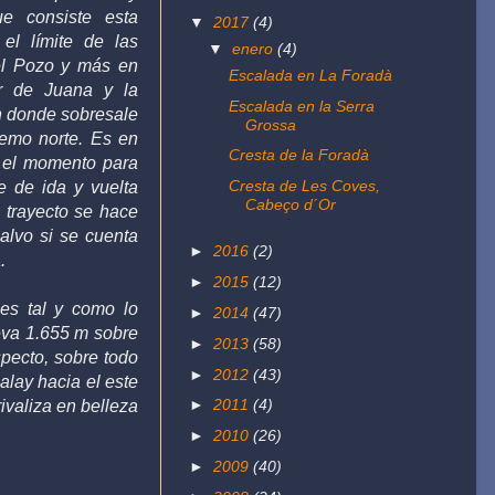
ue consiste esta
▼
2017
(4)
el límite de las
▼
enero
(4)
el Pozo y más en
Escalada en La Foradà
ar de Juana y la
Escalada en la Serra
n donde sobresale
Grossa
emo norte. E
s
en
Cresta de la Foradà
,
el momento para
Cresta de Les Coves,
e de ida y vuelta
Cabeço d´Or
 trayecto se hace
alvo si se cuenta
►
2016
(2)
a.
►
2015
(12)
es tal y como lo
►
2014
(47)
eva 1.655 m sobre
►
2013
(58)
specto, sobre todo
►
2012
(43)
alay hacia el este
►
2011
(4)
rivaliza en belleza
►
2010
(26)
►
2009
(40)