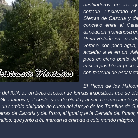
desfiladeros en los q
cerrada. Enclavado en 
Sierras de Cazorla y d
concreto entre el Cal
alineación montañosa e
Peña Halcón en su extr
verano,
con poca agua
acceder a él en un viaj
pues en cierto punto del
casi imposible el paso s
con material de escalad
El Picón de los Halcon
n del IGN, es un bello espolón de formas imposibles que se el
Guadalquivir, al oeste, y el de Gualay al sur. De imponente a
e un cambio obligado de curso del Arroyo de los Tornillos de Gu
ierras de Cazorla y del Pozo, al igual que la Cerrada del Pintor, 
illos, que junto a él, marcan la entrada a este mundo mágico.