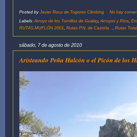
Posted by
Javier Roca de Togores Climbing
No hay comen
Labels:
Arroyo de los Tornillos de Gualay
,
Arroyos y Ríos
,
En
RUTAS MUFLÓN 2001
,
Rutas P.N. de Cazorla...
,
Rutas Tota
sábado, 7 de agosto de 2010
Aristeando Peña Halcón o el Picón de los H