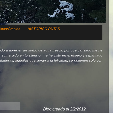
istas/Crestas
HISTÓRICO RUTAS
ido a apreciar un sorbo de agua fresca, por que cansado me he
lo, sumergido en tu silencio, me he visto en el espejo y espantado
deras, aquellas que llevan a la felicidad, se obtienen sólo con
Blog creado el 2/2/2012