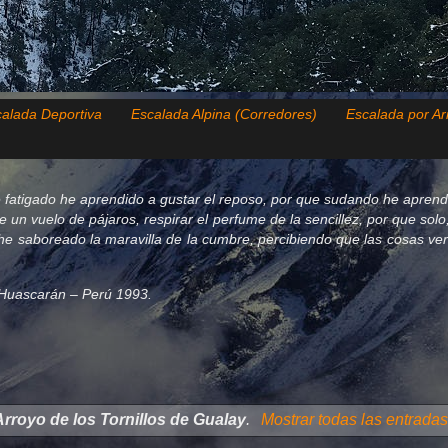
alada Deportiva
Escalada Alpina (Corredores)
Escalada por Ar
 fatigado he aprendido a gustar el reposo, por que sudando he aprend
de un vuelo de pájaros, respirar el perfume de la sencillez, por que so
e saboreado la maravilla de la cumbre, percibiendo que las cosas verda
el Huascarán – Perú 1993.
Arroyo de los Tornillos de Gualay
.
Mostrar todas las entradas