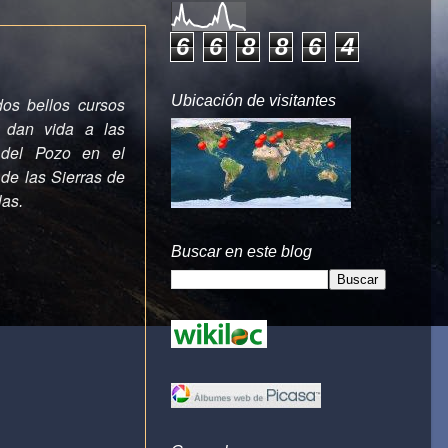
6
6
8
8
6
4
Ubicación de visitantes
dos bellos cursos
 dan vida a las
 del Pozo en el
de las Sierras de
las
.
Buscar en este blog