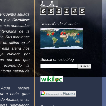
6
6
9
1
4
5
encuentra situada
o
y la
Cordillera
Ubicación de visitantes
as más apreciadas
ntendidos de la
ña. Sus
montañas
 de altitud en el
 esta sierra nos
je cubierto por
les por los que
Buscar en este blog
 recorriendo la
ntorno natural de
gua recorre
sur a norte, gran
 de Alcaraz, en su
rras, permitiendo