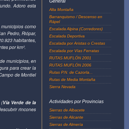
General
 Mundo. Adoro esta
Alta Montaña
Barranquismo / Descenso en
Rápel
n municipios como
Escalada Alpina (Corredores)
San Pedro, Riópar,
Escalada Deportiva
0.923 habitantes,
Escalada por Aristas o Crestas
ntes por km².
Escalada por Vías Ferratas
RUTAS MUFLÓN 2001
 de municipios, en
RUTAS MUFLÓN 2006
ura para crear la
Rutas P.N. de Cazorla...
l Campo de Montiel
Rutas de Media Montaña
Sierra Nevada
(
Vía Verde de la
Actividades por Provincias
descubrir rincones
Sierras de Albacete
Sierras de Alicante
Sierras de Almería