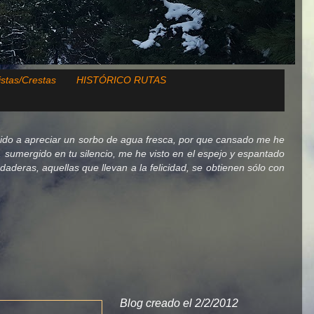
istas/Crestas
HISTÓRICO RUTAS
ido a apreciar un sorbo de agua fresca, por que cansado me he
lo, sumergido en tu silencio, me he visto en el espejo y espantado
deras, aquellas que llevan a la felicidad, se obtienen sólo con
Blog creado el 2/2/2012