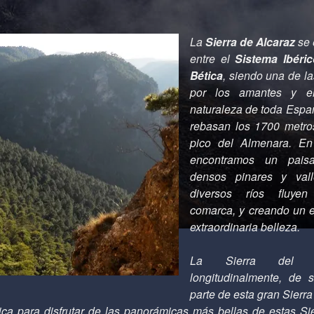
La
Sierra de Alcaraz
se 
entre el
Sistema Ibéric
Bética
, siendo una de l
por los amantes y e
naturaleza de toda Espa
rebasan los 1700 metros
pico del Almenara. En
encontramos un paisa
densos pinares y val
diversos ríos fluyen
comarca, y creando un e
extraordinaria belleza.
La Sierra del A
longitudinalmente, de 
parte de esta gran Sierra
ca para disfrutar de las panorámicas más bellas de estas Sie