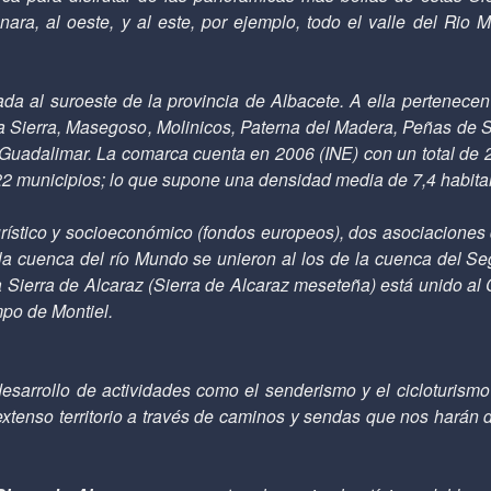
nara, al oeste, y al este, por ejemplo, todo el valle del Rio
a al suroeste de la provincia de Albacete. A ella pertenece
la Sierra, Masegoso, Molinicos, Paterna del Madera, Peñas de 
Guadalimar. La comarca cuenta en 2006 (INE) con un total de 2
 22 municipios; lo que supone una densidad media de 7,4 habita
urístico y socioeconómico (fondos europeos), dos asociaciones
a cuenca del río Mundo se unieron al los de la cuenca del Seg
 la Sierra de Alcaraz (Sierra de Alcaraz meseteña) está unido a
mpo de Montiel.
esarrollo de actividades como el
senderismo y el cicloturismo
xtenso territorio a través de caminos y sendas que nos harán 