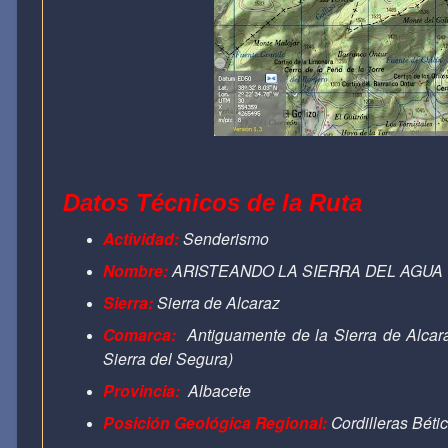
Datos Técnicos de la Ruta
Actividad:
Senderismo
Nombre:
ARISTEANDO LA SIERRA DEL AGUA
Sierra:
Sierra de Alcaraz
Comarca:
Antiguamente de la Sierra de Alcar
Sierra del Segura)
Provincia:
Albacete
Posición Geológica Regional:
Cordilleras Béti