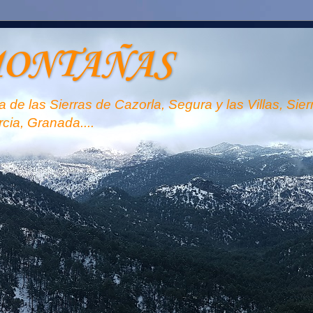
MONTAÑAS
 de las Sierras de Cazorla, Segura y las Villas, Sie
rcia, Granada....