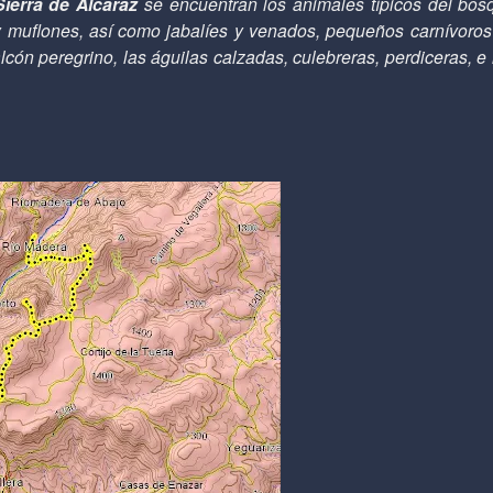
Sierra de Alcaraz
se encuentran los animales típicos del bos
muflones, así como jabalíes y venados, pequeños carnívoros 
halcón peregrino, las águilas calzadas, culebreras, perdiceras, 