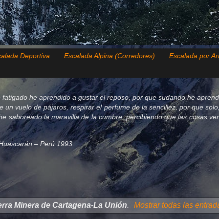
alada Deportiva
Escalada Alpina (Corredores)
Escalada por Ar
 fatigado he aprendido a gustar el reposo, por que sudando he aprend
de un vuelo de pájaros, respirar el perfume de la sencillez, por que so
e saboreado la maravilla de la cumbre, percibiendo que las cosas verda
el Huascarán – Perú 1993.
erra Minera de Cartagena-La Unión
.
Mostrar todas las entrad