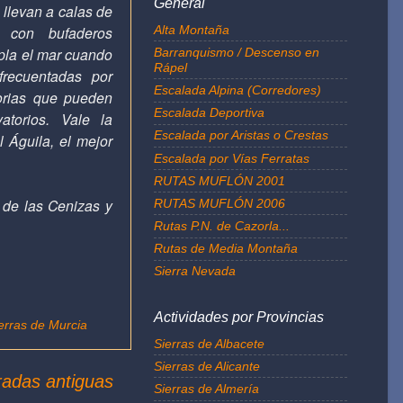
General
 llevan a calas de
Alta Montaña
s con bufaderos
pla el mar cuando
Barranquismo / Descenso en
Rápel
frecuentadas por
Escalada Alpina (Corredores)
orias que pueden
Escalada Deportiva
atorios. Vale la
Escalada por Aristas o Crestas
 Águila, el mejor
Escalada por Vías Ferratas
RUTAS MUFLÓN 2001
 de las Cenizas y
RUTAS MUFLÓN 2006
Rutas P.N. de Cazorla...
Rutas de Media Montaña
Sierra Nevada
Actividades por Provincias
erras de Murcia
Sierras de Albacete
Sierras de Alicante
radas antiguas
Sierras de Almería