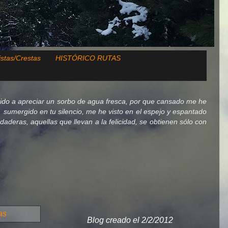
istas/Crestas
HISTÓRICO RUTAS
ido a apreciar un sorbo de agua fresca, por que cansado me he
lo, sumergido en tu silencio, me he visto en el espejo y espantado
deras, aquellas que llevan a la felicidad, se obtienen sólo con
as
Blog creado el 2/2/2012