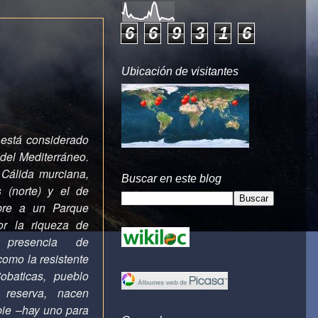
6
6
9
3
1
6
Ubicación de visitantes
 está considerado
del Mediterráneo.
 Cálida murciana,
Buscar en este blog
 (norte) y el de
bre a un Parque
or la riqueza de
presencia de
omo la resistente
baticas, pueblo
 reserva, nacen
pie –hay uno para