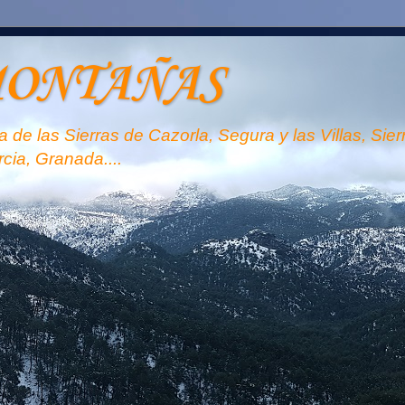
MONTAÑAS
 de las Sierras de Cazorla, Segura y las Villas, Sie
rcia, Granada....