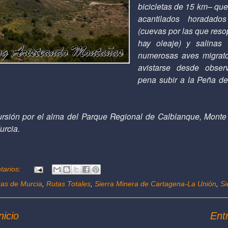
bicicletas de 15 km– que
acantilados horadado
(cuevas por las que reso
hay oleaje) y salinas 
numerosas aves migrat
avistarse desde observ
pena subir a la Peña del
ursión por el alma del Parque Regional de Calblanque, Monte
urcia.
tarios:
ras de Murcia
,
Rutas Totales
,
Sierra Minera de Cartagena-La Unión
,
Si
nicio
Ent