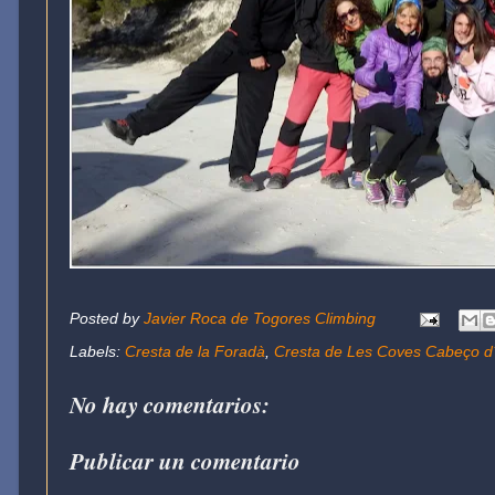
Posted by
Javier Roca de Togores Climbing
Labels:
Cresta de la Foradà
,
Cresta de Les Coves Cabeço d
No hay comentarios:
Publicar un comentario