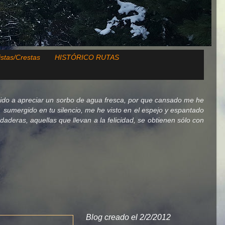
istas/Crestas
HISTÓRICO RUTAS
ido a apreciar un sorbo de agua fresca, por que cansado me he
lo, sumergido en tu silencio, me he visto en el espejo y espantado
deras, aquellas que llevan a la felicidad, se obtienen sólo con
Blog creado el 2/2/2012