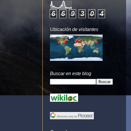
6
6
9
3
0
4
Ubicación de visitantes
Buscar en este blog