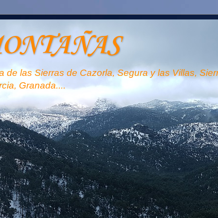
MONTAÑAS
 de las Sierras de Cazorla, Segura y las Villas, Sie
rcia, Granada....