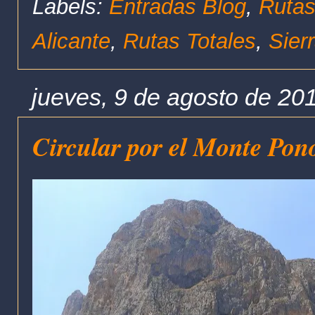
Labels:
Entradas Blog
,
Rutas
Alicante
,
Rutas Totales
,
Sier
jueves, 9 de agosto de 20
Circular por el Monte Pono