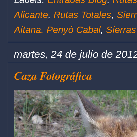
Alicante
,
Rutas Totales
,
Sier
Aitana. Penyó Cabal
,
Sierras
martes, 24 de julio de 201
Caza Fotográfica