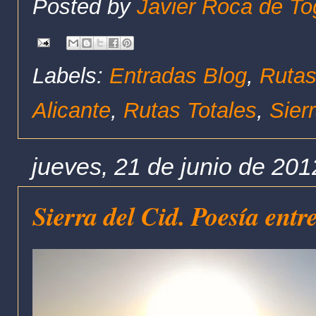
Posted by
Javier Roca de To
Labels:
Entradas Blog
,
Rutas
Alicante
,
Rutas Totales
,
Sier
jueves, 21 de junio de 201
Sierra del Cid. Poesía entr