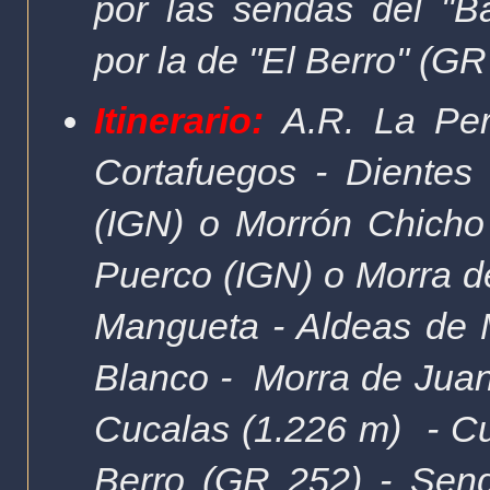
por las sendas del "B
por
la de "El Berro"
(GR
Itinerario:
A.R. La Peri
Cortafuegos - Dientes
(IGN) o Morrón Chicho
Puerco (IGN) o Morra d
Mangueta - Aldeas de M
Blanco -
Morra de Jua
Cucalas (1.226 m)
- C
Berro (GR 252) - Send