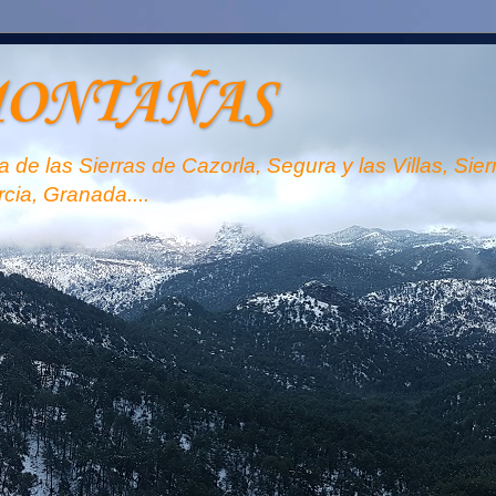
MONTAÑAS
 de las Sierras de Cazorla, Segura y las Villas, Sie
rcia, Granada....