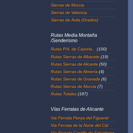
Sierras de Murcia
Sierras de Valencia
Sierras de Ávila (Gredos)
Rutas Media Montaña
/Senderismo
Rutas P.N. de Cazorla...
(100)
Rutas Sierras de Albacete
(19)
Rutas Sierras de Alicante
(50)
Rutas Sierras de Almería
(4)
Rutas Sierras de Granada
(6)
Rutas Sierras de Murcia
(7)
Rutas Totales
(187)
Vías Ferratas de Alicante
Via Ferrata Penya del Figueret
Via Ferrata de la Norte del Cid
Vía Ferrata Castillo de Salvatierra