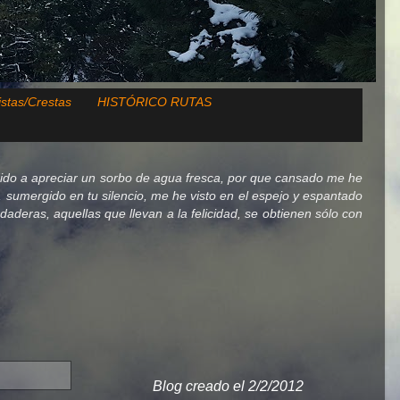
istas/Crestas
HISTÓRICO RUTAS
ido a apreciar un sorbo de agua fresca, por que cansado me he
lo, sumergido en tu silencio, me he visto en el espejo y espantado
deras, aquellas que llevan a la felicidad, se obtienen sólo con
Blog creado el 2/2/2012