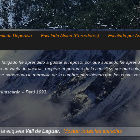
alada Deportiva
Escalada Alpina (Corredores)
Escalada por Ar
 fatigado he aprendido a gustar el reposo, por que sudando he aprend
de un vuelo de pájaros, respirar el perfume de la sencillez, por que so
e saboreado la maravilla de la cumbre, percibiendo que las cosas verda
el Huascarán – Perú 1993.
la etiqueta
Vall de Laguar
.
Mostrar todas las entradas