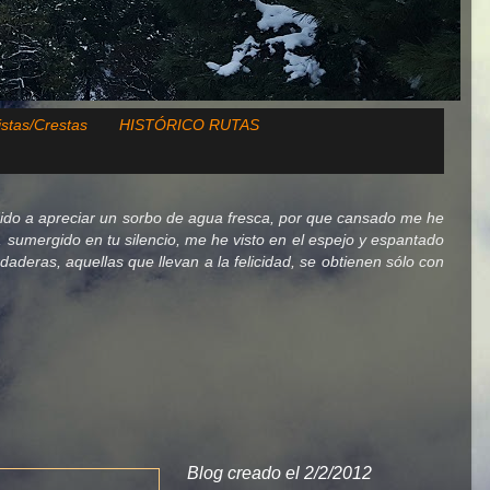
istas/Crestas
HISTÓRICO RUTAS
ido a apreciar un sorbo de agua fresca, por que cansado me he
lo, sumergido en tu silencio, me he visto en el espejo y espantado
deras, aquellas que llevan a la felicidad, se obtienen sólo con
Blog creado el 2/2/2012