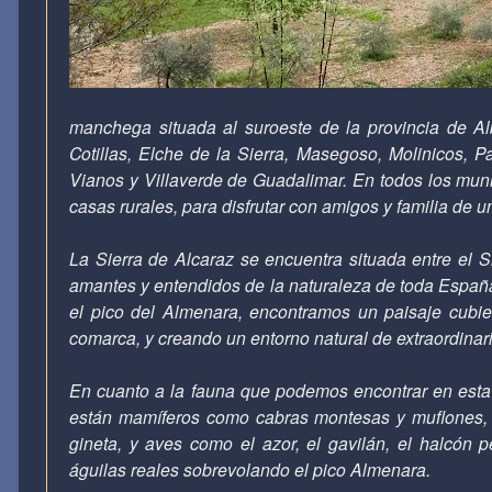
manchega situada al suroeste de la provincia de Al
Cotillas, Elche de
la Sierra
, Masegoso, Molinicos, P
Vianos y Villaverde de Guadalimar. En todos los muni
casas rurales, para disfrutar con amigos y familia de u
La Sierra
de Alcaraz se encuentra situada entre el S
amantes y entendidos de la naturaleza de toda Espa
el pico del Almenara, encontramos un paisaje cubier
comarca, y creando un entorno natural de extraordinar
En cuanto a la fauna que podemos encontrar en esta 
están mamíferos como cabras montesas y muflones, a
gineta, y aves como el azor, el gavilán, el halcón p
águilas reales sobrevolando el pico Almenara.