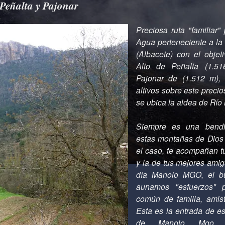
 Peñalta y Pajonar
Preciosa ruta "familiar"
Agua perteneciente a la 
(Albacete) con el objet
Alto de Peñalta (1.5
Pajonar de (1.512 m),
altivos sobre este precio
se ubica la aldea de Rí
Siempre es una bendi
estas montañas de Dios
el caso, te acompañan tu
y la de tus mejores amig
día Manolo MGO, el b
aunamos "esfuerzos" p
común de familia, amis
Esta es la entrada de es
de Manolo Mgo (