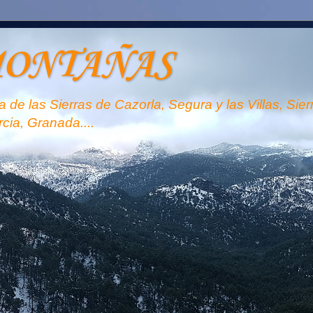
MONTAÑAS
 de las Sierras de Cazorla, Segura y las Villas, Sie
rcia, Granada....