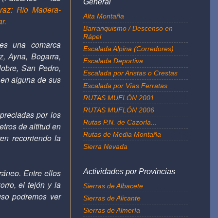
General
araz: Río Madera-
Alta Montaña
r.
Barranquismo / Descenso en
Rápel
 es una comarca
Escalada Alpina (Corredores)
z, Ayna, Bogarra,
Escalada Deportiva
lobre, San Pedro,
Escalada por Aristas o Crestas
 en alguna de sus
Escalada por Vías Ferratas
RUTAS MUFLÓN 2001
RUTAS MUFLÓN 2006
preciadas por los
Rutas P.N. de Cazorla...
etros
de altitud en
Rutas de Media Montaña
en recorriendo la
Sierra Nevada
áneo. Entre ellos
Actividades por Provincias
ro, el tejón y la
Sierras de Albacete
luso podremos ver
Sierras de Alicante
Sierras de Almería