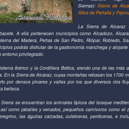
Sierras):
Sierra de Alc
Altos de Peñalta y Pajona
La Sierra de Alcaraz
bacete. A ella pertenecen municipios como Alcadozo, Alcara
aterna del Madera, Peñas de San Pedro, Riópar, Robledo, Sa
cipios podrás disfrutar de la gastronomía manchega y alojarte
n entorno privilegiado.
istema Ibérico y
la Cordillera Bética
, siendo una de las más a
ña. En
la Sierra
de Alcaraz, cuyas montañas rebasan los
1700 m
to por densos pinares y valles por los que diversos ríos fluy
ia belleza.
Sierra se encuentran los animales típicos del bosque mediterr
sí como jabalíes y venados, pequeños carnívoros como el zor
eregrino, las águilas calzadas, culebreras, perdiceras, e inc