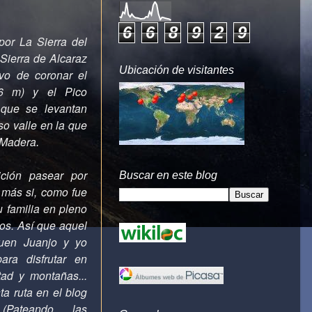
6
6
8
9
2
9
 por La Sierra del
Sierra de Alcaraz
Ubicación de visitantes
ivo de coronar el
16 m) y el Pico
 que se levantan
so valle en la que
o Madera
.
ción pasear por
Buscar en este blog
 más si, como fue
 familia en pleno
os. Así que aquel
uen Juanjo y yo
ara disfrutar en
tad y montañas...
ta ruta en el blog
Pateando las