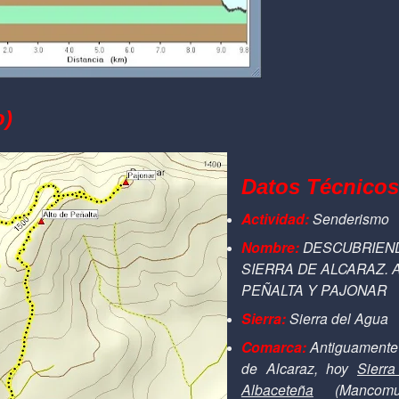
o)
Datos Técnicos
Actividad:
Senderismo
Nombre:
DESCUBRIEN
SIERRA DE ALCARAZ. 
PEÑALTA Y PAJONAR
Sierra:
Sierra del Agua
Comarca:
Antiguamente 
de Alcaraz, hoy
Sierr
Albaceteña
(Mancomu