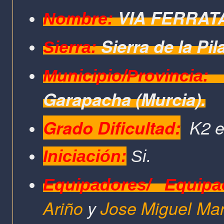
VIA FERRAT
Nombre:
Sierra de la Pila
Sierra:
Municipio/Provincia:
Garapacha
(Murcia).
Grado Dificultad:
K2 e
Iniciación:
Si.
Equipadores/ Equipa
Ariño
y
Jose Miguel Mar