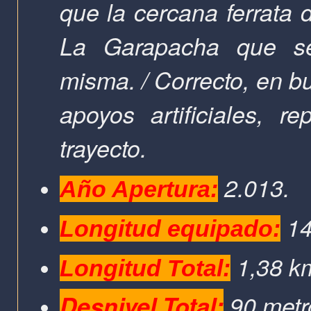
que la cercana ferrata 
La Garapacha que s
misma.
/ Correcto, en 
apoyos artificiales, r
trayecto.
2.013.
Año Apertura:
14
Longitud equipado:
1,38 k
Longitud Total:
Desnivel Total:
90 metr