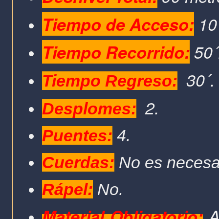
Tiempo de Acceso:
10
Tiempo Recorrido:
50´
30´
Tiempo Regreso:
2.
Desplomes:
Puentes:
4.
Cuerdas:
No es necesa
Rápel:
No
.
Material Obligatorio:
A