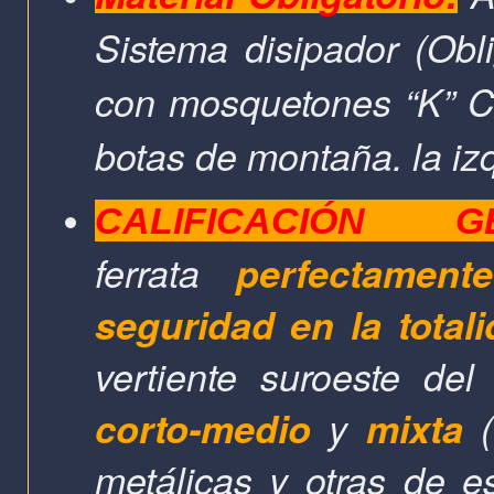
Sistema disipador (Obli
con mosquetones “K” CE
botas de montaña.
la iz
CALIFICACIÓN G
ferrata
perfectamen
seguridad en la total
vertiente suroeste d
corto-medio
y
mixta
(
metálicas y otras de e