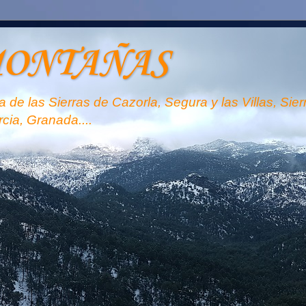
MONTAÑAS
 de las Sierras de Cazorla, Segura y las Villas, Sie
rcia, Granada....