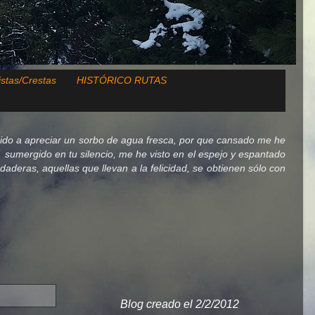
istas/Crestas
HISTÓRICO RUTAS
ido a apreciar un sorbo de agua fresca, por que cansado me he
lo, sumergido en tu silencio, me he visto en el espejo y espantado
deras, aquellas que llevan a la felicidad, se obtienen sólo con
Blog creado el 2/2/2012