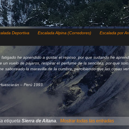
alada Deportiva
Escalada Alpina (Corredores)
Escalada por Ar
 fatigado he aprendido a gustar el reposo, por que sudando he aprend
de un vuelo de pájaros, respirar el perfume de la sencillez, por que so
e saboreado la maravilla de la cumbre, percibiendo que las cosas verda
el Huascarán – Perú 1993.
la etiqueta
Sierra de Aitana
.
Mostrar todas las entradas