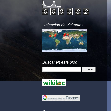
6
6
9
3
8
2
Ubicación de visitantes
Buscar en este blog