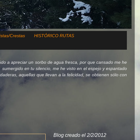
istas/Crestas
HISTÓRICO RUTAS
ido a apreciar un sorbo de agua fresca, por que cansado me he
lo, sumergido en tu silencio, me he visto en el espejo y espantado
deras, aquellas que llevan a la felicidad, se obtienen sólo con
Blog creado el 2/2/2012