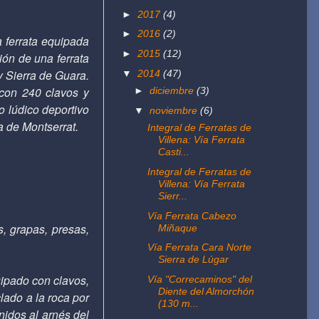
►
2017
(4)
►
2016
(2)
 ferrata equipada
►
2015
(12)
ión de una ferrata
y Sierra de Guara.
▼
2014
(47)
con 240 clavos y
►
diciembre
(3)
o lúdico deportivo
▼
noviembre
(6)
a de Montserrat.
Integral de Ferratas de
Villena: Vía Ferrata
Casti...
Integral de Ferratas de
Villena: Vía Ferrata
Sierr...
Vía Ferrata Cabezo
s, grapas, presas,
Miñaque
Vía Ferrata Cara Norte
Sierra de Lúgar
uipado con clavos,
Vía "Correcaminos" del
Diente del Almorchón
lado a la roca por
(130 m...
nidos al arnés del