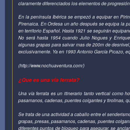
claramente diferenciados los elementos de progresión
En la península Ibérica se empezó a equipar en Pirin
Pirenaica. En Ordesa un año después se equipa la part
en territorio Español. Hasta 1921 se seguirán equipan
No será hasta 1954 cuando Julio Nogues y Enrique
algunas grapas para salvar mas de 200m de desnivel, l
exclusivamente. Ya en 1993 Antonio García Picazo, equ
(http://www.nochuaventura.com/)
¿Que es una vía ferrata?
Una vía ferrata es un itinerario tanto vertical como 
pasamanos, cadenas, puentes colgantes y tirolinas, qu
Se trata de una actividad a caballo entre el senderism
grapas, presas, pasamanos, cadenas, puentes colgantes y
diferentes puntos de bloqueo para asegurar, se ancla