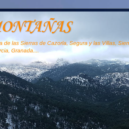
MONTAÑAS
 de las Sierras de Cazorla, Segura y las Villas, Sie
rcia, Granada....