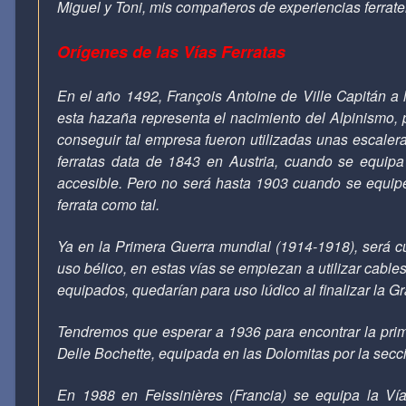
Miguel y Toni, mis compañeros de experiencias ferrate
Orígenes de las Vías Ferratas
En el año 1492, François Antoine de Ville Capitán a l
esta hazaña representa el nacimiento del Alpinismo, p
conseguir tal empresa fueron utilizadas unas escalera
ferratas data de 1843 en Austria, cuando se equipa
accesible. Pero no será hasta 1903 cuando se equipe
ferrata como tal.
Ya en la Primera Guerra mundial (1914-1918), será c
uso bélico, en estas vías se empiezan a utilizar cables
equipados, quedarían para uso lúdico al finalizar la G
Tendremos que esperar a 1936 para encontrar la prim
Delle Bochette, equipada en las Dolomitas por la secci
En 1988 en Feissinières (Francia) se equipa la Ví