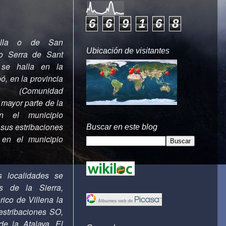
6
6
9
1
6
8
illa o de San
Ubicación de visitantes
no Serra de Sant
 se halla en la
ó, en la provincia
(Comunidad
mayor parte de la
en el municipio
 sus estribaciones
Buscar en este blog
 en el municipio
 localidades se
s de la Sierra,
rico de Villena la
estribaciones SO,
de la Atalaya. El