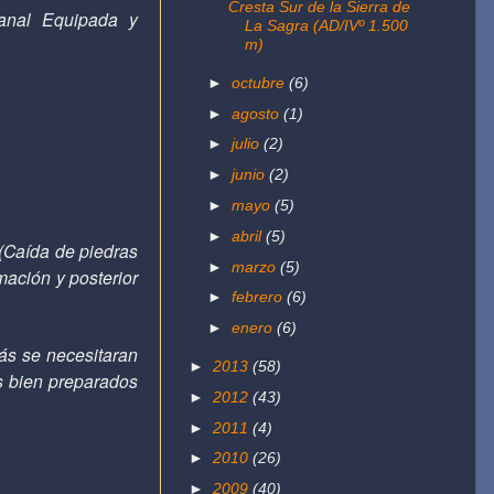
Cresta Sur de la Sierra de
Canal Equipada y
La Sagra (AD/IVº 1.500
m)
►
octubre
(6)
►
agosto
(1)
►
julio
(2)
►
junio
(2)
.
►
mayo
(5)
►
abril
(5)
 (Caída de piedras
►
marzo
(5)
ación y posterior
►
febrero
(6)
►
enero
(6)
ás se necesitaran
►
2013
(58)
s bien preparados
►
2012
(43)
►
2011
(4)
►
2010
(26)
►
2009
(40)