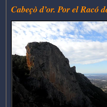
Cabeçò d’or. Por el Racó d