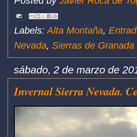
Posted by
Javier Roca de To
Labels:
Alta Montaña
,
Entrad
Nevada
,
Sierras de Granada
sábado, 2 de marzo de 20
Invernal Sierra Nevada. Ce