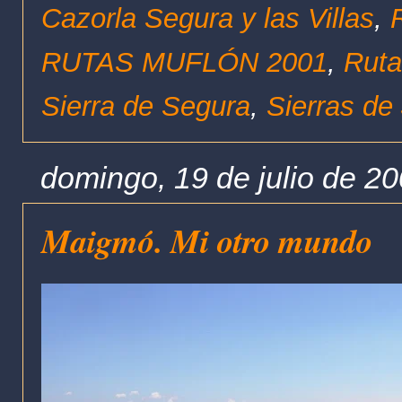
Cazorla Segura y las Villas
,
RUTAS MUFLÓN 2001
,
Ruta
Sierra de Segura
,
Sierras de
domingo, 19 de julio de 2
Maigmó. Mi otro mundo