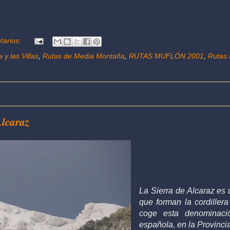
tarios:
 y las Villas
,
Rutas de Media Montaña
,
RUTAS MUFLÓN 2001
,
Rutas 
Alcaraz
La Sierra de Alcaraz es 
que forman la cordillera
coge esta denominac
española, en la Provinci