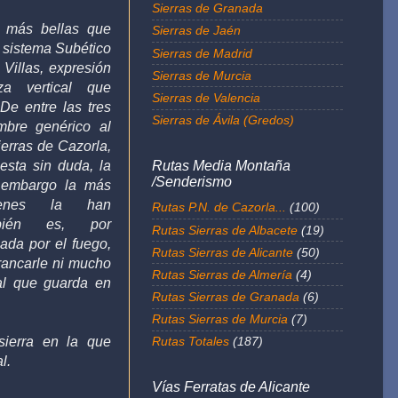
Sierras de Granada
 más bellas que
Sierras de Jaén
 sistema Subético
Sierras de Madrid
 Villas, expresión
Sierras de Murcia
a vertical que
Sierras de Valencia
De entre las tres
Sierras de Ávila (Gredos)
mbre genérico al
erras de Cazorla,
Rutas Media Montaña
esta sin duda, la
/Senderismo
 embargo la más
ienes la han
Rutas P.N. de Cazorla...
(100)
mbién es, por
Rutas Sierras de Albacete
(19)
ada por el fuego,
Rutas Sierras de Alicante
(50)
rancarle ni mucho
Rutas Sierras de Almería
(4)
ral que guarda en
Rutas Sierras de Granada
(6)
Rutas Sierras de Murcia
(7)
sierra en la que
Rutas Totales
(187)
al.
Vías Ferratas de Alicante