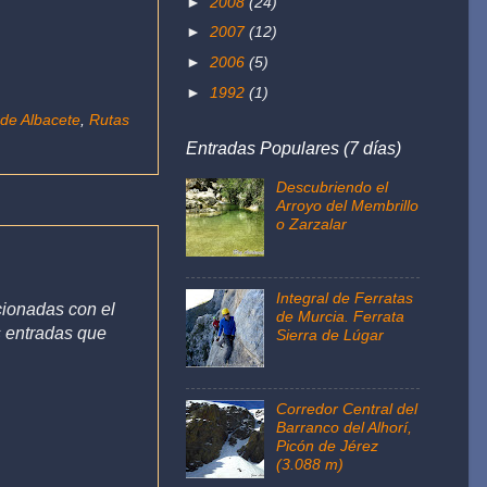
►
2008
(24)
►
2007
(12)
►
2006
(5)
►
1992
(1)
 de Albacete
,
Rutas
Entradas Populares (7 días)
Descubriendo el
Arroyo del Membrillo
o Zarzalar
Integral de Ferratas
cionadas con el
de Murcia. Ferrata
s entradas que
Sierra de Lúgar
Corredor Central del
Barranco del Alhorí,
Picón de Jérez
(3.088 m)