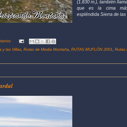
(1.830 m.), también llam
que es la cima más
espléndida Sierra de las 
tarios:
 y las Villas
,
Rutas de Media Montaña
,
RUTAS MUFLÓN 2001
,
Rutas 
Pardal