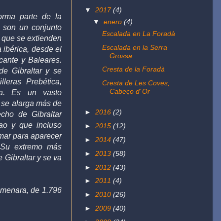
▼
2017
(4)
orma parte de la
▼
enero
(4)
e son un conjunto
Escalada en La Foradà
 que se extienden
Escalada en la Serra
a ibérica, desde el
Grossa
cante y Baleares.
Cresta de la Foradà
de Gibraltar y se
lleras Prebética,
Cresta de Les Coves,
Cabeço d´Or
ca. Es un vasto
 se alarga más de
►
2016
(2)
cho de Gibraltar
ao y que incluso
►
2015
(12)
mar para aparecer
►
2014
(47)
. Su extremo más
►
2013
(58)
 Gibraltar y se va
►
2012
(43)
►
2011
(4)
Almenara, de 1.796
►
2010
(26)
►
2009
(40)