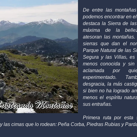
De entre las montañas
podemos encontrar en el
destaca la Sierra de las
máxima de la bellez
atesoran las montañas. 
sierras que dan el no
Parque Natural de las Si
Segura y las Villas, es 
menos conocida y sin
aclamada por qu
experimentado. Ta
desgracia, la más castig
si bien no ha logrado ar
menos el espíritu natu
sus entrañas.
Primera ruta por esta 
y las cimas que lo rodean: Peña Corba, Piedras Rubias y Pard