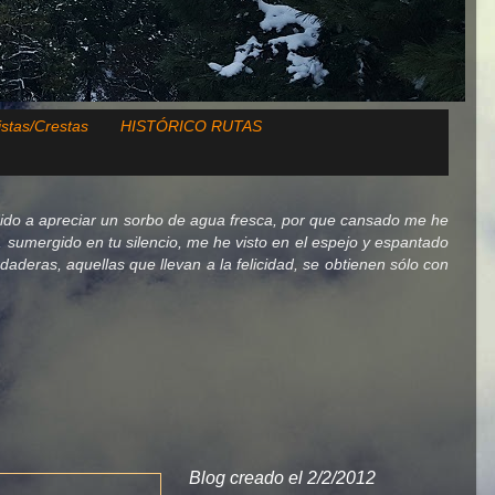
istas/Crestas
HISTÓRICO RUTAS
ido a apreciar un sorbo de agua fresca, por que cansado me he
lo, sumergido en tu silencio, me he visto en el espejo y espantado
deras, aquellas que llevan a la felicidad, se obtienen sólo con
Blog creado el 2/2/2012