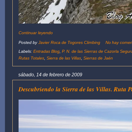
Continuar leyendo
Posted by
Javier Roca de Togores Climbing
No hay comen
Labels:
Entradas Blog
,
P. N. de las Sierras de Cazorla Segura
Rutas Totales
,
Sierra de las Villas
,
Sierras de Jaén
sábado, 14 de febrero de 2009
Descubriendo la Sierra de las Villas. Ruta 