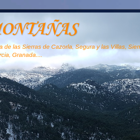
MONTAÑAS
 de las Sierras de Cazorla, Segura y las Villas, Sie
rcia, Granada....