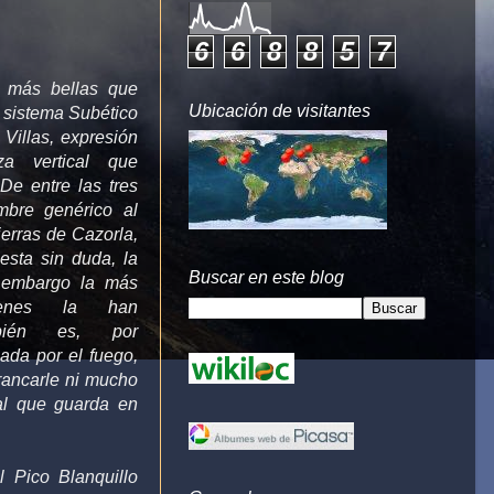
6
6
8
8
5
7
 más bellas que
Ubicación de visitantes
 sistema Subético
 Villas, expresión
a vertical que
De entre las tres
mbre genérico al
erras de Cazorla,
esta sin duda, la
Buscar en este blog
 embargo la más
ienes la han
mbién es, por
ada por el fuego,
rancarle ni mucho
ral que guarda en
l Pico Blanquillo