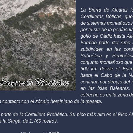
La Sierra de Alcaraz f
Cordilleras Béticas, qu
de sistemas montañosos
por el sur de la penínsul
golfo de Cádiz hasta Ali
Forman parte del Arco 
subdividen en las cordi
Subbética y Penibéti
conjunto montañoso que
600 km desde el Estre
hasta el Cabo de la N
continua por debajo del 
en las Islas Baleares
estrecho es en la zona de
 contacto con el zócalo herciniano de la meseta.
 parte de la Cordillera Prebética. Su pico más alto es el Pico 
e la Sarga, de 1.769 metros.