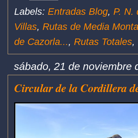
Labels:
Entradas Blog
,
P. N.
Villas
,
Rutas de Media Mont
de Cazorla...
,
Rutas Totales
,
sábado, 21 de noviembre 
Circular de la Cordillera d