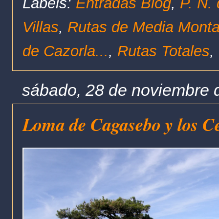
Labels:
Entradas Blog
,
P. N.
Villas
,
Rutas de Media Mont
de Cazorla...
,
Rutas Totales
,
sábado, 28 de noviembre 
Loma de Cagasebo y los Ce