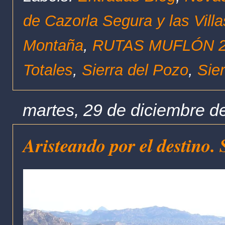
de Cazorla Segura y las Villa
Montaña
,
RUTAS MUFLÓN 2
Totales
,
Sierra del Pozo
,
Sie
martes, 29 de diciembre d
Aristeando por el destino.