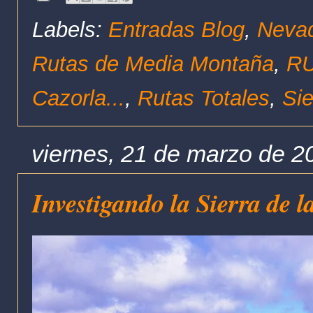
Labels:
Entradas Blog
,
Nevad
Rutas de Media Montaña
,
RU
Cazorla...
,
Rutas Totales
,
Sie
viernes, 21 de marzo de 2
Investigando la Sierra de l