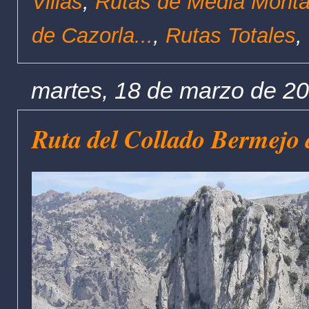
Villas
,
Rutas de Media Mont
de Cazorla...
,
Rutas Totales
,
martes, 18 de marzo de 2
Ruta del Collado Bermejo